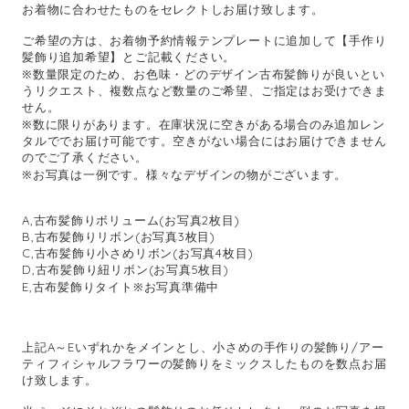
お着物に合わせたものをセレクトしお届け致します。
ご希望の方は、お着物予約情報テンプレートに追加して【手作り
髪飾り追加希望】とご記載ください。
※数量限定のため、お色味・どのデザイン古布髪飾りが良いとい
うリクエスト、複数点など数量のご希望、ご指定はお受けできま
せん。
※数に限りがあります。在庫状況に空きがある場合のみ追加レン
タルででお届け可能です。空きがない場合にはお届けできません
のでご了承ください。
※お写真は一例です。様々なデザインの物がございます。
A,古布髪飾りボリューム(お写真2枚目)
B,古布髪飾りリボン(お写真3枚目)
C,古布髪飾り小さめリボン(お写真4枚目)
D,古布髪飾り紐リボン(お写真5枚目)
E,古布髪飾りタイト※お写真準備中
上記A～Eいずれかをメインとし、小さめの手作りの髪飾り/アー
ティフィシャルフラワーの髪飾りをミックスしたものを数点お届
け致します。