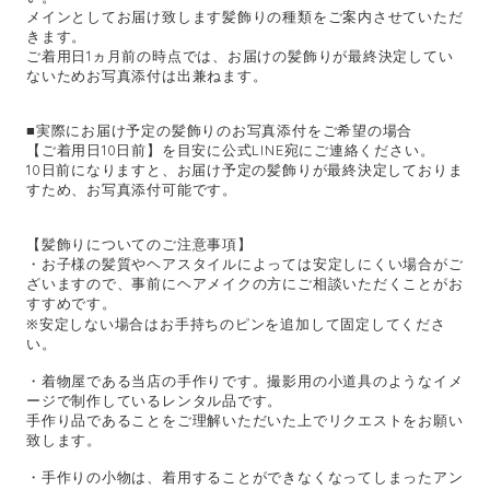
メインとしてお届け致します髪飾りの種類をご案内させていただ
きます。
ご着用日1ヵ月前の時点では、お届けの髪飾りが最終決定してい
ないためお写真添付は出兼ねます。
■実際にお届け予定の髪飾りのお写真添付をご希望の場合
【ご着用日10日前】を目安に公式LINE宛にご連絡ください。
10日前になりますと、お届け予定の髪飾りが最終決定しておりま
すため、お写真添付可能です。
【髪飾りについてのご注意事項】
・お子様の髪質やヘアスタイルによっては安定しにくい場合がご
ざいますので、事前にヘアメイクの方にご相談いただくことがお
すすめです。
※安定しない場合はお手持ちのピンを追加して固定してくださ
い。
・着物屋である当店の手作りです。撮影用の小道具のようなイメ
ージで制作しているレンタル品です。
手作り品であることをご理解いただいた上でリクエストをお願い
致します。
・手作りの小物は、着用することができなくなってしまったアン