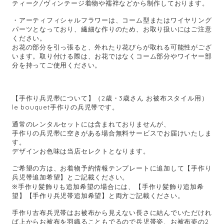
ティーク/ヴィンテージ着物や襦袢などから制作しております。
・アーティフィシャルフラワーは、コーム型またはワイヤリング
パーツとなっており、繊細な作りのため、お取り扱いにはご注意
ください。
お花の部分を引っ張ると、外れたり花びらが取れる可能性がござ
います。取り付ける際は、お花ではなくコーム部分やワイヤー部
分を持ってご使用ください。
【手作り兵児帯について】（2歳・3歳さん お被布スタイル用）
le bouquet手作りの兵児帯です。
通常のレンタルセットには含まれておりませんが、
手作りの兵児帯に空きがある場合無料サービスでお届けいたしま
す。
デザインお色味は当店セレクトとなります。
ご希望の方は、お着物予約情報テンプレートに追加して【手作り
兵児帯追加希望】とご記載ください。
※手作り髪飾りも追加希望の場合には、【手作り髪飾り追加希
望】【手作り兵児帯追加希望】と両方ご記載ください。
手作り古布兵児帯はお被布から見えない長さに結んでいただけれ
ば上からお被布を羽織ることもでるので兵児帯姿、お被布姿の2