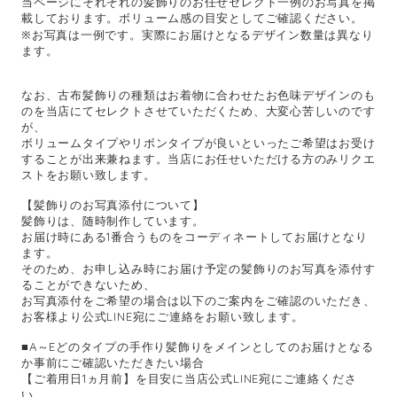
当ページにそれぞれの髪飾りのお任せセレクト一例のお写真を掲
載しております。ボリューム感の目安としてご確認ください。
※お写真は一例です。実際にお届けとなるデザイン数量は異なり
ます。
なお、古布髪飾りの種類はお着物に合わせたお色味デザインのも
のを当店にてセレクトさせていただくため、大変心苦しいのです
が、
ボリュームタイプやリボンタイプが良いといったご希望はお受け
することが出来兼ねます。当店にお任せいただける方のみリクエ
ストをお願い致します。
【髪飾りのお写真添付について】
髪飾りは、随時制作しています。
お届け時にある1番合うものをコーディネートしてお届けとなり
ます。
そのため、お申し込み時にお届け予定の髪飾りのお写真を添付す
ることができないため、
お写真添付をご希望の場合は以下のご案内をご確認のいただき、
お客様より公式LINE宛にご連絡をお願い致します。
■A～Eどのタイプの手作り髪飾りをメインとしてのお届けとなる
か事前にご確認いただきたい場合
【ご着用日1ヵ月前】を目安に当店公式LINE宛にご連絡くださ
い。