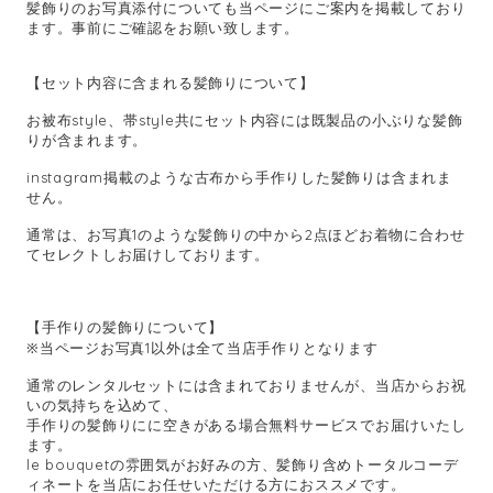
髪飾りのお写真添付についても当ページにご案内を掲載しており
ます。事前にご確認をお願い致します。
【セット内容に含まれる髪飾りについて】
お被布style、帯style共にセット内容には既製品の小ぶりな髪飾
りが含まれます。
instagram掲載のような古布から手作りした髪飾りは含まれま
せん。
通常は、お写真1のような髪飾りの中から2点ほどお着物に合わせ
てセレクトしお届けしております。
【手作りの髪飾りについて】
※当ページお写真1以外は全て当店手作りとなります
通常のレンタルセットには含まれておりませんが、当店からお祝
いの気持ちを込めて、
手作りの髪飾りにに空きがある場合無料サービスでお届けいたし
ます。
le bouquetの雰囲気がお好みの方、髪飾り含めトータルコーデ
ィネートを当店にお任せいただける方におススメです。