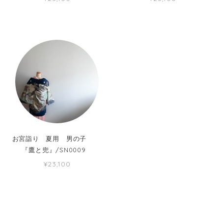
お宮詣り 夏用 男の子
『鷹と兜』/SN0009
¥23,100