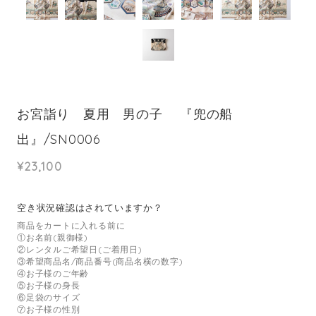
お宮詣り 夏用 男の子 『兜の船
出』/SN0006
¥23,100
空き状況確認はされていますか？
商品をカートに入れる前に
①お名前(親御様)
②レンタルご希望日(ご着用日)
③希望商品名/商品番号(商品名横の数字)
④お子様のご年齢
⑤お子様の身長
⑥足袋のサイズ
⑦お子様の性別