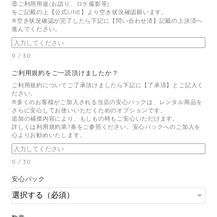
⑧ご利用用途(お詣り、ロケ撮影等)
をご記載の上【公式LINE】より空き状況確認願います。
※空き状況確認が完了したら下記に【問い合わせ済】記載の上決済へ
進んでください。
0
/
30
ご利用規約をご一読頂けましたか？
ご利用規約についてご了承頂けましたら下記に【了承済】とご記入く
ださい。
※多くのお客様がご加入される当店の安心パックは、レンタル商品を
さらに安心してお使いいただくためのオプションです。
追加の補償内容により、もしもの時もご安心いただけます。
詳しくは利用規約第7条をご参照ください。安心パックへのご加入を
心よりお勧めいたします。
0
/
30
安心パック