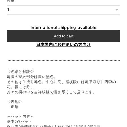
数量
International shipping available
Add to cart
日本国内にお住まいの方向け
◇色彩と解説◇
肩胸の家紋部分は濃い墨色。
その他は生成り地色。中心に兜、裾横段には亀甲取りに四季の
花。裾には舟。
其々の柄の中を吉祥紋様で描き尽くして居ります。
◇表地◇
正絹
～セット内容～
基本5点セット
祝い着(長襦袢含む)/帽子/よだれ掛け/お守り/熨斗扇