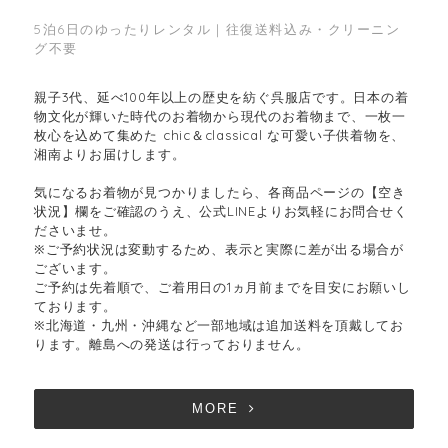
5泊6日のゆったりレンタル｜往復送料込み・クリーニン
グ不要
親子3代、延べ100年以上の歴史を紡ぐ呉服店です。日本の着
物文化が輝いた時代のお着物から現代のお着物まで、一枚一
枚心を込めて集めた chic＆classical な可愛い子供着物を、
湘南よりお届けします。
気になるお着物が見つかりましたら、各商品ページの【空き
状況】欄をご確認のうえ、公式LINEよりお気軽にお問合せく
ださいませ。
※ご予約状況は変動するため、表示と実際に差が出る場合が
ございます。
ご予約は先着順で、ご着用日の1ヵ月前までを目安にお願いし
ております。
※北海道・九州・沖縄など一部地域は追加送料を頂戴してお
ります。離島への発送は行っておりません。
MORE