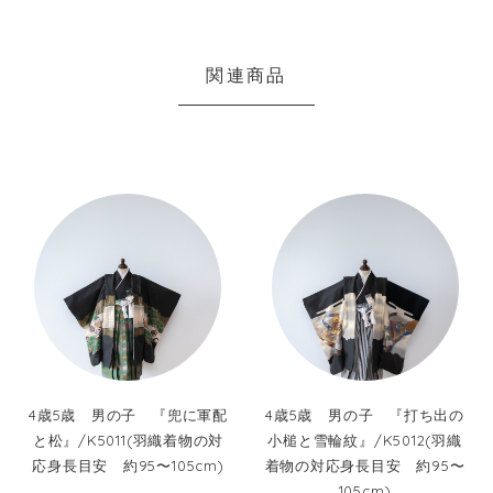
関連商品
4歳5歳 男の子 『兜に軍配
4歳5歳 男の子 『打ち出の
と松』/K5011(羽織着物の対
小槌と雪輪紋』/K5012(羽織
応身長目安 約95〜105cm)
着物の対応身長目安 約95〜
105cm)