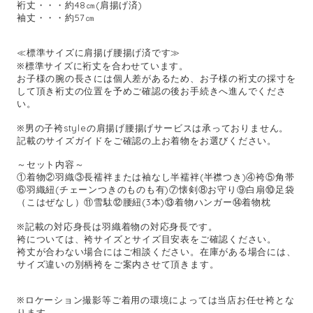
裄丈・・・約48㎝(肩揚げ済)
袖丈・・・約57㎝
≪標準サイズに肩揚げ腰揚げ済です≫
※標準サイズに裄丈を合わせています。
お子様の腕の長さには個人差があるため、お子様の裄丈の採寸を
して頂き裄丈の位置を予めご確認の後お手続きへ進んでくださ
い。
※男の子袴styleの肩揚げ腰揚げサービスは承っておりません。
記載のサイズガイドをご確認の上お着物をお選びください。
～セット内容～
①着物②羽織③長襦袢または袖なし半襦袢(半襟つき)④袴⑤角帯
⑥羽織紐(チェーンつきのものも有)⑦懐剣⑧お守り⑨白扇⑩足袋
（こはぜなし）⑪雪駄⑫腰紐(3本)⑬着物ハンガー⑭着物枕
※記載の対応身長は羽織着物の対応身長です。
袴については、袴サイズとサイズ目安表をご確認ください。
袴丈が合わない場合にはご相談ください。在庫がある場合には、
サイズ違いの別柄袴をご案内させて頂きます。
※ロケーション撮影等ご着用の環境によっては当店お任せ袴とな
ります。