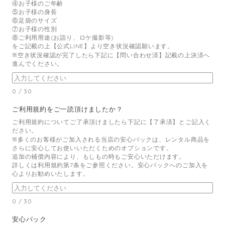
④お子様のご年齢
⑤お子様の身長
⑥足袋のサイズ
⑦お子様の性別
⑧ご利用用途(お詣り、ロケ撮影等)
をご記載の上【公式LINE】より空き状況確認願います。
※空き状況確認が完了したら下記に【問い合わせ済】記載の上決済へ
進んでください。
0
/
30
ご利用規約をご一読頂けましたか？
ご利用規約についてご了承頂けましたら下記に【了承済】とご記入く
ださい。
※多くのお客様がご加入される当店の安心パックは、レンタル商品を
さらに安心してお使いいただくためのオプションです。
追加の補償内容により、もしもの時もご安心いただけます。
詳しくは利用規約第7条をご参照ください。安心パックへのご加入を
心よりお勧めいたします。
0
/
30
安心パック