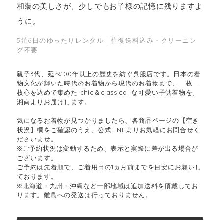
和装の美しさが、少しでもお子様の記憶に残りますよ
うに。
5泊6日のゆったりレンタル｜往復送料込み・クリーニン
グ不要
親子3代、延べ100年以上の歴史を紡ぐ呉服店です。日本の着
物文化が輝いた時代のお着物から現代のお着物まで、一枚一
枚心を込めて集めた chic＆classical な可愛い子供着物を、
湘南よりお届けします。
気になるお着物が見つかりましたら、各商品ページの【空き
状況】欄をご確認のうえ、公式LINEよりお気軽にお問合せく
ださいませ。
※ご予約状況は変動するため、表示と実際に差が出る場合が
ございます。
ご予約は先着順で、ご着用日の1ヵ月前までを目安にお願いし
ております。
※北海道・九州・沖縄など一部地域は追加送料を頂戴してお
ります。離島への発送は行っておりません。