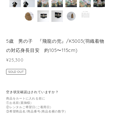
5歳 男の子 『飛龍の兜』/K5003(羽織着物
の対応身長目安 約105〜115cm)
¥25,300
SOLD OUT
空き状況確認はされていますか？
商品をカートに入れる前に
①お名前(親御様)
②レンタルご希望日(ご着用日)
③希望商品名/商品番号(商品名横の数字)