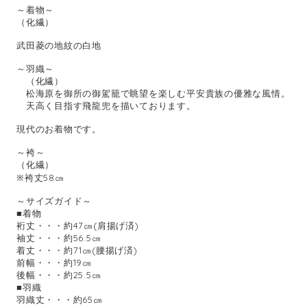
～着物～
（化繊）
武田菱の地紋の白地
～羽織～
（化繊）
松海原を御所の御駕籠で眺望を楽しむ平安貴族の優雅な風情。
天高く目指す飛龍兜を描いております。
現代のお着物です。
～袴～
（化繊）
※袴丈58㎝
～サイズガイド～
■着物
裄丈・・・約47㎝(肩揚げ済)
袖丈・・・約56.5㎝
着丈・・・約71㎝(腰揚げ済)
前幅・・・約19㎝
後幅・・・約25.5㎝
■羽織
羽織丈・・・約65㎝