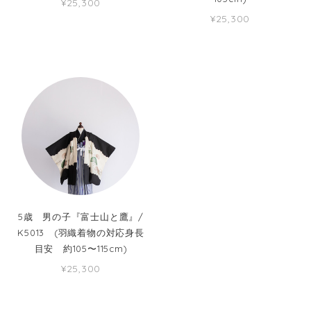
¥25,300
¥25,300
5歳 男の子『富士山と鷹』/
K5013 (羽織着物の対応身長
目安 約105〜115cm)
¥25,300