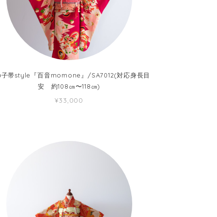
子帯style『百音momone』/SA7012(対応身長目
安 約108㎝〜118㎝)
¥33,000