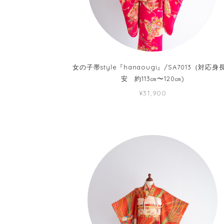
女の子帯style『hanaougi』/SA7013（対応身
安 約113㎝〜120㎝)
¥31,900