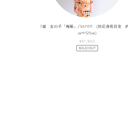
7歳 女の子『梅菊』/SA7011 (対応身長目安 約
㎝〜125㎝)
¥31,900
SOLD OUT