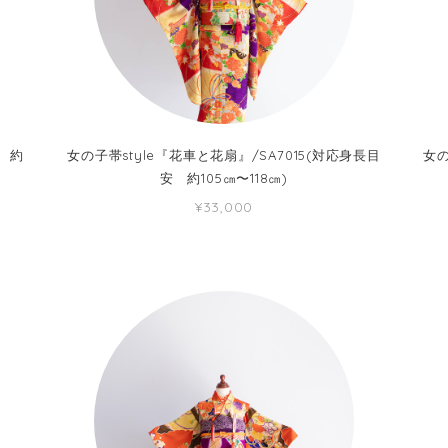
安 約
女の子帯style『花車と花扇』/SA7015(対応身長目
女の
安 約105㎝〜118㎝)
¥33,000