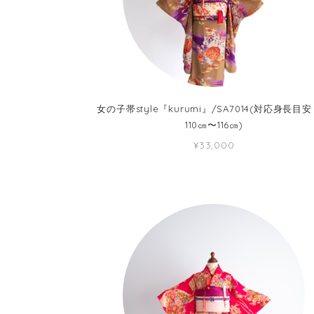
女の子帯style『kurumi』/SA7014(対応身長目
110㎝〜116㎝)
¥33,000