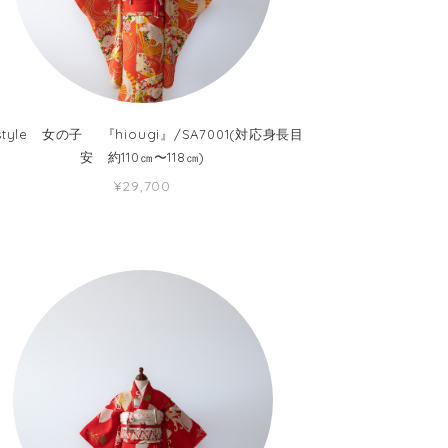
style 女の子 『hiougi』/SA7001(対応身長目
安 約110㎝〜118㎝)
¥29,700