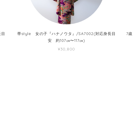
長目
帯style 女の子『ハナノウタ』/SA7002(対応身長目
7歳
安 約107㎝〜117㎝)
¥30,800