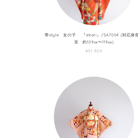
帯style 女の子 『akari』/SA7004 (対応身
安 約109㎝〜119㎝)
¥31,900