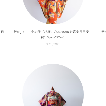
長目
帯style 女の子『桔梗』/SA7008(対応身長目安
帯
約110㎝〜122㎝)
¥31,900