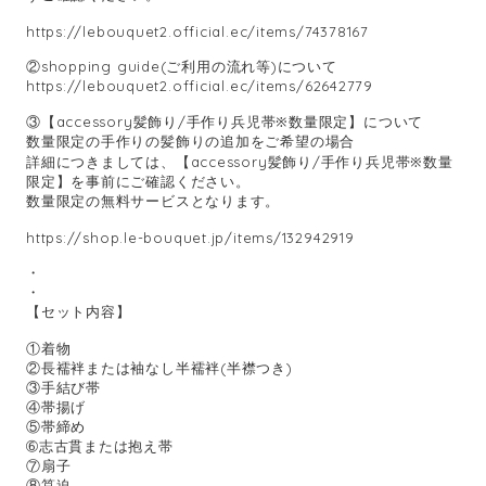
https://lebouquet2.official.ec/items/74378167
②shopping guide(ご利用の流れ等)について
https://lebouquet2.official.ec/items/62642779
③【accessory髪飾り/手作り兵児帯※数量限定】について
数量限定の手作りの髪飾りの追加をご希望の場合
詳細につきましては、【accessory髪飾り/手作り兵児帯※数量
限定】を事前にご確認ください。
数量限定の無料サービスとなります。
https://shop.le-bouquet.jp/items/132942919
・
・
【セット内容】
①着物
②長襦袢または袖なし半襦袢(半襟つき)
③手結び帯
④帯揚げ
⑤帯締め
➅志古貫または抱え帯
⑦扇子
⑧筥迫