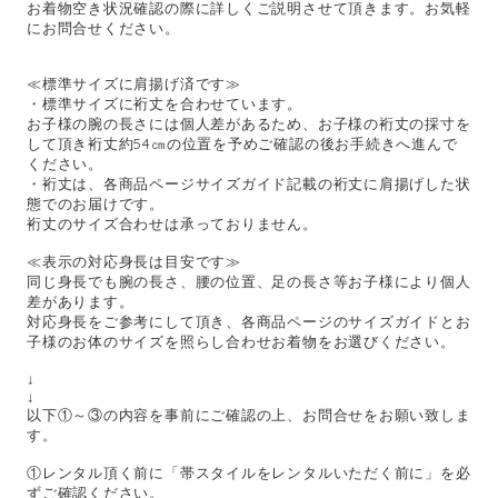
お着物空き状況確認の際に詳しくご説明させて頂きます。お気軽
にお問合せください。
≪標準サイズに肩揚げ済です≫
・標準サイズに裄丈を合わせています。
お子様の腕の長さには個人差があるため、お子様の裄丈の採寸を
して頂き裄丈約54㎝の位置を予めご確認の後お手続きへ進んで
ください。
・裄丈は、各商品ページサイズガイド記載の裄丈に肩揚げした状
態でのお届けです。
裄丈のサイズ合わせは承っておりません。
≪表示の対応身長は目安です≫
同じ身長でも腕の長さ、腰の位置、足の長さ等お子様により個人
差があります。
対応身長をご参考にして頂き、各商品ページのサイズガイドとお
子様のお体のサイズを照らし合わせお着物をお選びください。
↓
↓
以下①～③の内容を事前にご確認の上、お問合せをお願い致しま
す。
①レンタル頂く前に「帯スタイルをレンタルいただく前に」を必
ずご確認ください。