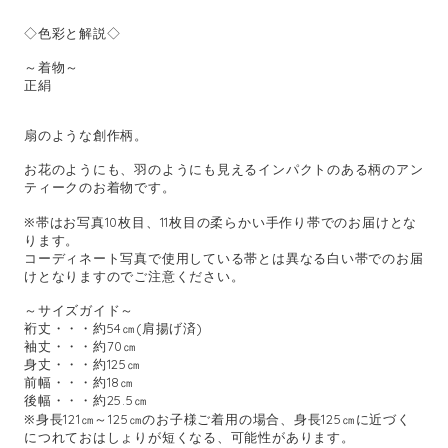
◇色彩と解説◇
～着物～
正絹
扇のような創作柄。
お花のようにも、羽のようにも見えるインパクトのある柄のアン
ティークのお着物です。
※帯はお写真10枚目、11枚目の柔らかい手作り帯でのお届けとな
ります。
コーディネート写真で使用している帯とは異なる白い帯でのお届
けとなりますのでご注意ください。
～サイズガイド～
裄丈・・・約54㎝(肩揚げ済)
袖丈・・・約70㎝
身丈・・・約125㎝
前幅・・・約18㎝
後幅・・・約25.5㎝
※身長121㎝～125㎝のお子様ご着用の場合、身長125㎝に近づく
につれておはしょりが短くなる、可能性があります。