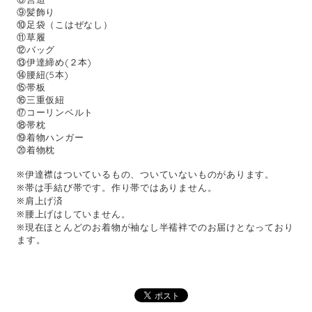
⑨髪飾り
⑩足袋（こはぜなし）
⑪草履
⑫バッグ
⑬伊達締め(２本)
⑭腰紐(5本)
⑮帯板
⑯三重仮紐
⑰コーリンベルト
⑱帯枕
⑲着物ハンガー
⑳着物枕
※伊達襟はついているもの、ついていないものがあります。
※帯は手結び帯です。作り帯ではありません。
※肩上げ済
※腰上げはしていません。
※現在ほとんどのお着物が袖なし半襦袢でのお届けとなっており
ます。