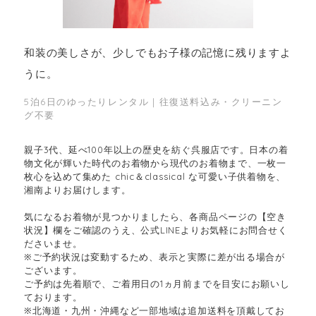
和装の美しさが、少しでもお子様の記憶に残りますよ
うに。
5泊6日のゆったりレンタル｜往復送料込み・クリーニン
グ不要
親子3代、延べ100年以上の歴史を紡ぐ呉服店です。日本の着
物文化が輝いた時代のお着物から現代のお着物まで、一枚一
枚心を込めて集めた chic＆classical な可愛い子供着物を、
湘南よりお届けします。
気になるお着物が見つかりましたら、各商品ページの【空き
状況】欄をご確認のうえ、公式LINEよりお気軽にお問合せく
ださいませ。
※ご予約状況は変動するため、表示と実際に差が出る場合が
ございます。
ご予約は先着順で、ご着用日の1ヵ月前までを目安にお願いし
ております。
※北海道・九州・沖縄など一部地域は追加送料を頂戴してお