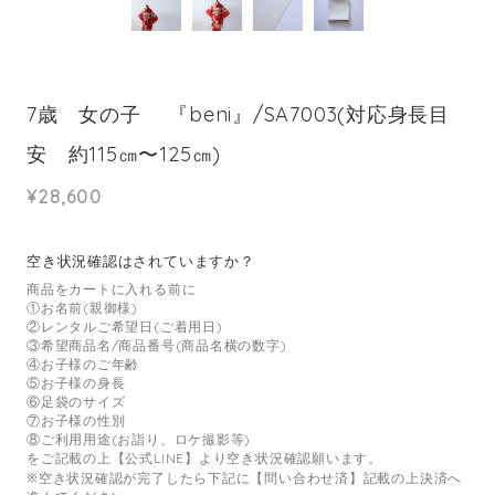
7歳 女の子 『beni』/SA7003(対応身長目
安 約115㎝〜125㎝)
¥28,600
空き状況確認はされていますか？
商品をカートに入れる前に
①お名前(親御様)
②レンタルご希望日(ご着用日)
③希望商品名/商品番号(商品名横の数字)
④お子様のご年齢
⑤お子様の身長
⑥足袋のサイズ
⑦お子様の性別
⑧ご利用用途(お詣り、ロケ撮影等)
をご記載の上【公式LINE】より空き状況確認願います。
※空き状況確認が完了したら下記に【問い合わせ済】記載の上決済へ