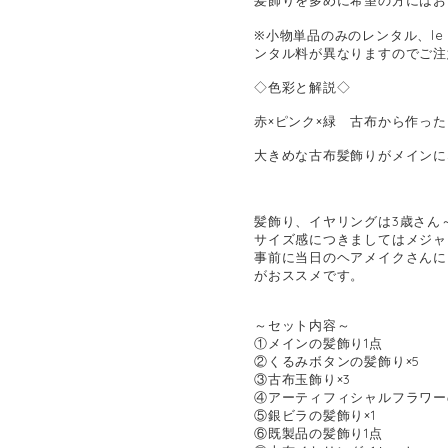
髪飾りを多めに希望の方にはお
※小物単品のみのレンタル、le
ンタル料が異なりますのでご注
◇色彩と解説◇
赤×ピンク×緑 古布から作っ
大きめな古布髪飾りがメインに
髪飾り、イヤリングは3歳さん
サイズ感につきましてはメジャ
事前に当日のヘアメイクさんに
がおススメです。
～セット内容～
①メインの髪飾り1点
②くるみボタンの髪飾り×5
③古布玉飾り×3
④アーティフィシャルフラワー
⑤銀ビラの髪飾り×1
⑥既製品の髪飾り1点