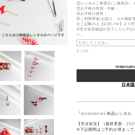
②レンタルご希望日(ご着用日)・
③お子様の性別・年齢：
④お子様の身長：
⑤ご利用用途(お詣り、ロケ撮影等
をご記載の上【公式LINE】より
※空き状況確認が完了したら下記
い。
0
/
30
Internat
日本国
『accessories 単品レンタル 
【空き状況】（最終更新：2025/
※下記期間はご予約が埋まって
────────────────