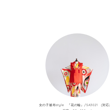
女の子被布style 『花の輪』/SA3021 (対