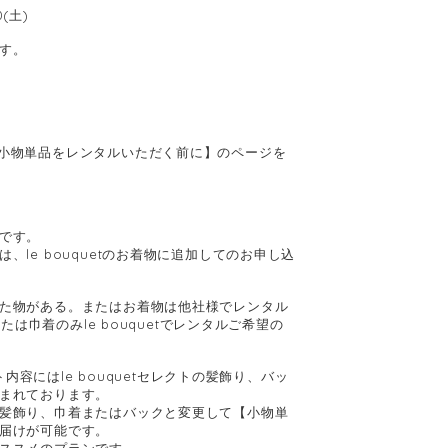
0(土)
す。
小物単品をレンタルいただく前に】のページを
です。
、le bouquetのお着物に追加してのお申し込
た物がある。またはお着物は他社様でレンタル
または巾着のみle bouquetでレンタルご希望の
ット内容にはle bouquetセレクトの髪飾り、バッ
まれております。
髪飾り、巾着またはバックと変更して【小物単
届けが可能です。