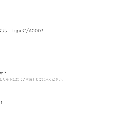
タル typeC/A0003
たか？
したら下記に【了承済】とご記入ください。
か？