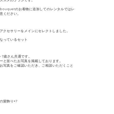
ススメのプランです。
 bouquetのお着物に追加してのレンタルではレ
意ください。
たアクセサリーをメインにセレクトしました。
なっているセット
～7歳さん共通です。
ーと並べたお写真を掲載しております。
お写真をご確認いただき、ご相談いただくこと
の髪飾り×7