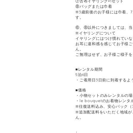
⑦古布イヤリング×1セット
⑧バッグまたは巾着
※3歳前後のお子様には巾着、
す。
⑥、⑧以外につきましては、当店
※イヤリングについて
イヤリングにはつけ慣れていな
お耳に違和感を感じてお子様ご
ん。
ご無理はせず、お子様ご様子を
■レンタル期間
5泊6日
・ご着用日3日前に到着するよ
■価格
・小物セットのみレンタルの場合
・le bouquetのお着物レ
※往復送料込み、安心パック（3
※追加配送料をいただく地域が
ん。
↓