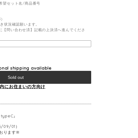
希望セット名/商品番号
)
空き状況確認願います。
に【問い合わせ済】記載の上決済へ進んでくださ
ional shipping available
Sold out
内にお住まいの方向け
typeC』
09/01）
おります※