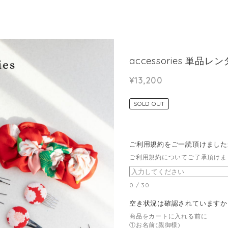
accessories 単品レン
¥13,200
SOLD OUT
ご利用規約をご一読頂けまし
ご利用規約についてご了承頂けま
0
/
30
空き状況は確認されています
商品をカートに入れる前に
①お名前(親御様)