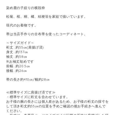
染め鹿の子絞りの横段枠
松菊、桜、桐、橘、桔梗笹を家紋で描いています。
現代のお着物です。
帯は当店手作りの古布帯を使ったコーディネート。
～サイズガイド～
裄丈…約55㎝(肩揚げ済)
身丈…約137㎝
袖丈…約58㎝
※お袖丈短めです
前幅…約20.5㎝
後幅…約26㎝
帯の長さ約410㎝/幅約28㎝
≪標準サイズに肩揚げ済です≫
・標準サイズに裄丈を合わせています。
お子様の腕の長さには個人差があるため、お子様の裄丈の採寸を
して頂き裄丈約55㎝の位置を予めご確認の後お手続きへ進んで
ください。