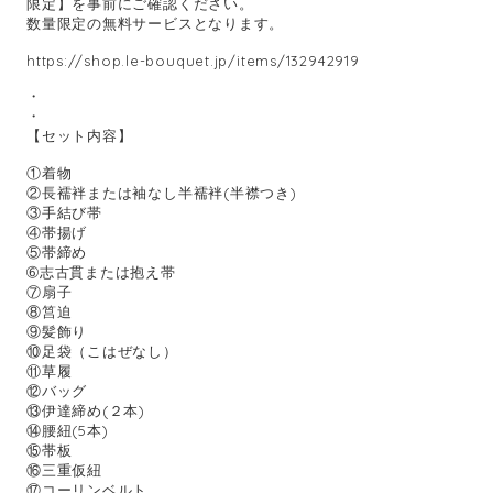
限定】を事前にご確認ください。
数量限定の無料サービスとなります。
https://shop.le-bouquet.jp/items/132942919
・
・
【セット内容】
①着物
②長襦袢または袖なし半襦袢(半襟つき)
③手結び帯
④帯揚げ
⑤帯締め
➅志古貫または抱え帯
⑦扇子
⑧筥迫
⑨髪飾り
⑩足袋（こはぜなし）
⑪草履
⑫バッグ
⑬伊達締め(２本)
⑭腰紐(5本)
⑮帯板
⑯三重仮紐
⑰コーリンベルト