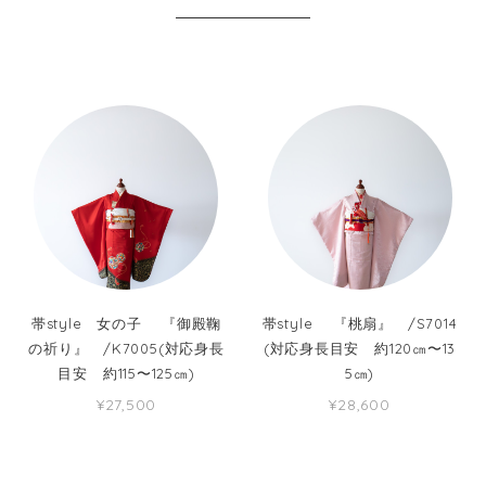
帯style 女の子 『御殿鞠
帯style 『桃扇』 /S7014
の祈り』 /K7005(対応身長
(対応身長目安 約120㎝〜13
目安 約115〜125㎝)
5㎝)
¥27,500
¥28,600