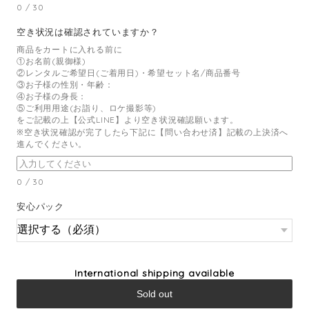
0
/
30
空き状況は確認されていますか？
商品をカートに入れる前に
①お名前(親御様)
②レンタルご希望日(ご着用日)・希望セット名/商品番号
③お子様の性別・年齢：
④お子様の身長：
⑤ご利用用途(お詣り、ロケ撮影等)
をご記載の上【公式LINE】より空き状況確認願います。
※空き状況確認が完了したら下記に【問い合わせ済】記載の上決済へ
進んでください。
0
/
30
安心パック
International shipping available
Sold out