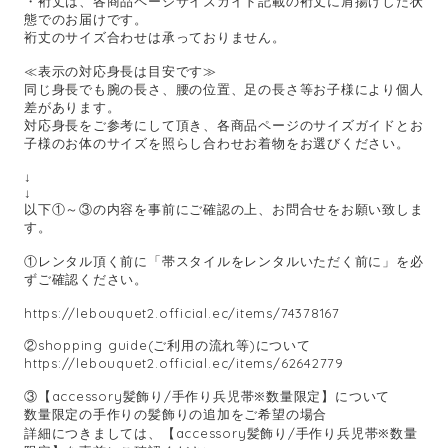
・裄丈は、各商品ページサイズガイド記載の裄丈に肩揚げした状
態でのお届けです。
裄丈のサイズ合わせは承っておりません。
≪表示の対応身長は目安です≫
同じ身長でも腕の長さ、腰の位置、足の長さ等お子様により個人
差があります。
対応身長をご参考にして頂き、各商品ページのサイズガイドとお
子様のお体のサイズを照らし合わせお着物をお選びください。
↓
↓
以下①～③の内容を事前にご確認の上、お問合せをお願い致しま
す。
①レンタル頂く前に「帯スタイルをレンタルいただく前に」を必
ずご確認ください。
https://lebouquet2.official.ec/items/74378167
②shopping guide(ご利用の流れ等)について
https://lebouquet2.official.ec/items/62642779
③【accessory髪飾り/手作り兵児帯※数量限定】について
数量限定の手作りの髪飾りの追加をご希望の場合
詳細につきましては、【accessory髪飾り/手作り兵児帯※数量