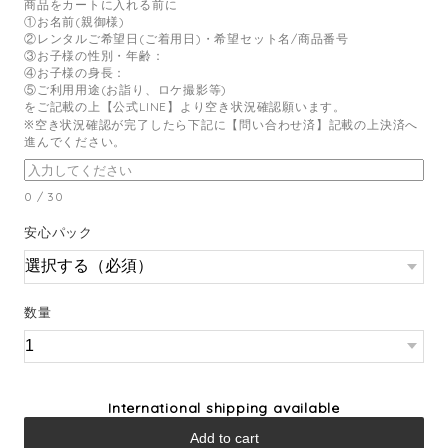
商品をカートに入れる前に
①お名前(親御様)
②レンタルご希望日(ご着用日)・希望セット名/商品番号
③お子様の性別・年齢：
④お子様の身長：
⑤ご利用用途(お詣り、ロケ撮影等)
をご記載の上【公式LINE】より空き状況確認願います。
※空き状況確認が完了したら下記に【問い合わせ済】記載の上決済へ
進んでください。
0
/
30
安心パック
数量
International shipping available
Add to cart