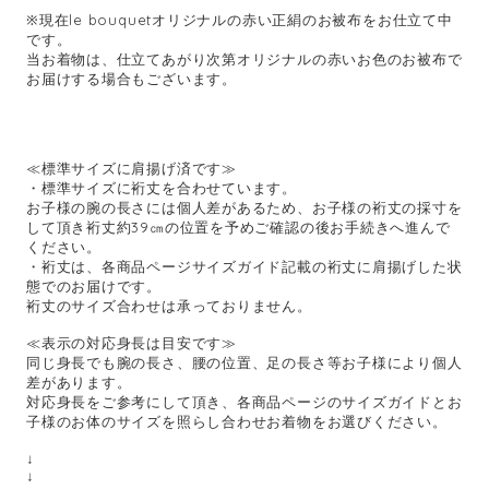
※現在le bouquetオリジナルの赤い正絹のお被布をお仕立て中
です。
当お着物は、仕立てあがり次第オリジナルの赤いお色のお被布で
お届けする場合もございます。
≪標準サイズに肩揚げ済です≫
・標準サイズに裄丈を合わせています。
お子様の腕の長さには個人差があるため、お子様の裄丈の採寸を
して頂き裄丈約39㎝の位置を予めご確認の後お手続きへ進んで
ください。
・裄丈は、各商品ページサイズガイド記載の裄丈に肩揚げした状
態でのお届けです。
裄丈のサイズ合わせは承っておりません。
≪表示の対応身長は目安です≫
同じ身長でも腕の長さ、腰の位置、足の長さ等お子様により個人
差があります。
対応身長をご参考にして頂き、各商品ページのサイズガイドとお
子様のお体のサイズを照らし合わせお着物をお選びください。
↓
↓