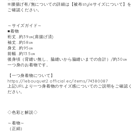
※腰揚げ有/無についての詳細は【被布styleサイズについて】を
ご確認ください。
～サイズガイド～
■着物
裄丈…約39㎝(肩揚げ済)
袖丈…約58㎝
身丈…約95㎝
前幅…約13.5㎝
後身頃（背縫い無し、脇縫いから脇縫いまでの合計）/約30㎝
一つ身のお着物です。
【一つ身着物について】
https://lebouquet2.official.ec/items/74380087
上記URLより一つ身着物のサイズ感についてのご説明をご確認く
ださい。
◇色彩と解説◇
～着物～
（正絹）