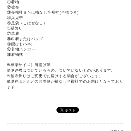
①着物
②被布
③長襦袢または袖なし半襦袢(半襟つき)
④兵児帯
⑤足袋（こはぜなし）
➅髪飾り
⑦草履
⑧巾着またはバッグ
⑨腰ひも(3本)
⑩着物ハンガー
⑪着物枕
※標準サイズに肩揚げ済
※伊達襟はついているもの、ついていないものがあります。
※被布飾りはご変更でお届けする場合がございます。
※現在ほとんどのお着物が袖なし半襦袢でのお届けとなっており
ます。