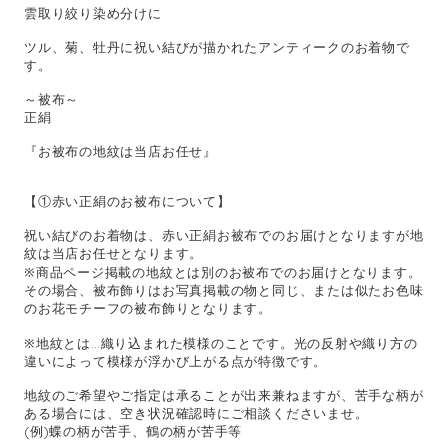
雲取り絞り染め分けに
ツル、菊、牡丹に祝い結びが描かれたアンティークのお着物で
す。
～被布～
正絹
『お被布の地紋は当店お任せ』
【①赤い正絹のお被布について】
祝い結びのお着物は、赤い正絹お被布でのお届けとなりますが地
紋は当店お任せとなります。
※商品ページ掲載の地紋とは別のお被布でのお届けとなります。
その場合、被布飾りはお写真掲載の物と同じ、または似たお色味
のお花モチーフの被布飾りとなります。
※地紋とは…織り込まれた模様のことです。光の反射や織り方の
違いによって模様が浮かび上がる点が特徴です。
地紋のご希望やご指定は承ることが出来兼ねますが、苦手な柄が
ある場合には、空き状況確認時にご相談くださいませ。
(例)蝶の柄が苦手、鶴の柄が苦手等