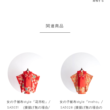
通報する
関連商品
女の子被布style『花市松』/
女の子被布style『inaho』/
SA3031 (腰揚げ無の場合/
SA3028 (腰揚げ無の場合の