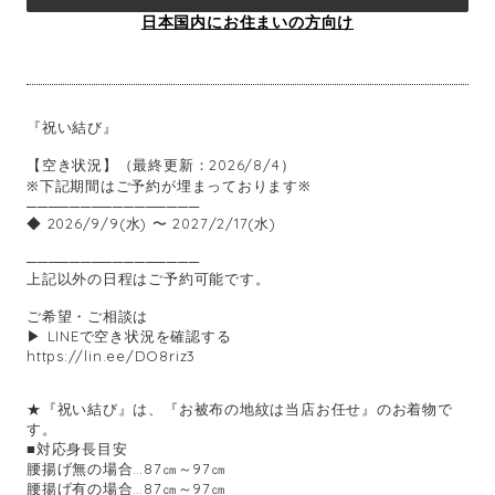
日本国内にお住まいの方向け
『祝い結び』
【空き状況】（最終更新：2026/8/4）
※下記期間はご予約が埋まっております※
────────────────
◆ 2026/9/9(水) 〜 2027/2/17(水)
────────────────
上記以外の日程はご予約可能です。
ご希望・ご相談は
▶ LINEで空き状況を確認する
https://lin.ee/DO8riz3
★『祝い結び』は、『お被布の地紋は当店お任せ』のお着物で
す。
■対応身長目安
腰揚げ無の場合…87㎝～97㎝
腰揚げ有の場合…87㎝～97㎝