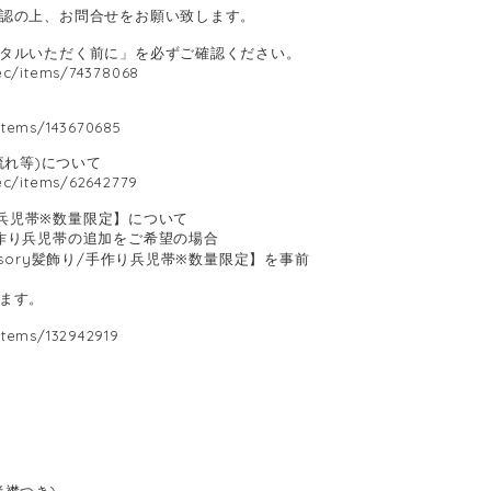
認の上、お問合せをお願い致します。
タルいただく前に」を必ずご確認ください。
.ec/items/74378068
】
/items/143670685
用の流れ等)について
.ec/items/62642779
作り兵児帯※数量限定】について
作り兵児帯の追加をご希望の場合
ssory髪飾り/手作り兵児帯※数量限定】を事前
ます。
/items/132942919