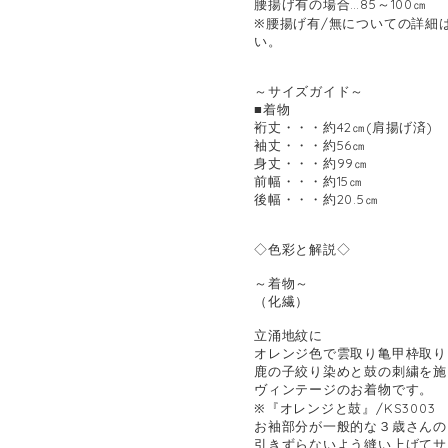
腰揚げ有の場合…85～100㎝
※腰揚げ有/無についての詳細は
い。
～サイズガイド～
■着物
裄丈・・・約42㎝(肩揚げ済)
袖丈・・・約56㎝
身丈・・・約99㎝
前幅・・・約15㎝
後幅・・・約20.5㎝
◇色彩と解説◇
～着物～
（化繊）
立涌地紋に
オレンジ色で雲取り亀甲枠取り
鹿の子絞り染めと鼓の刺繍を施
ヴィンテージのお着物です。
※『オレンジと鼓』/KS300
お袖部分が一般的な３歳さんの
引きずらないよう縫い上げてサ