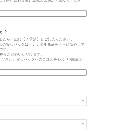
に【問い合わせ済】記載の上決済へ進んでくださ
たか？
したら下記に【了承済】とご記入ください。
店の安心パックは、レンタル商品をさらに安心して
です。
時もご安心いただけます。
ください。安心パックへのご加入を心よりお勧めい