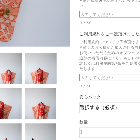
※空き状況確認が完了したら下記
い。
0
/
30
ご利用規約をご一読頂けまし
ご利用規約についてご了承頂けま
※多くのお客様がご加入される当
お使いいただくためのオプション
追加の補償内容により、もしもの
詳しくは利用規約第7条をご参照
たします。
0
/
30
安心パック
数量