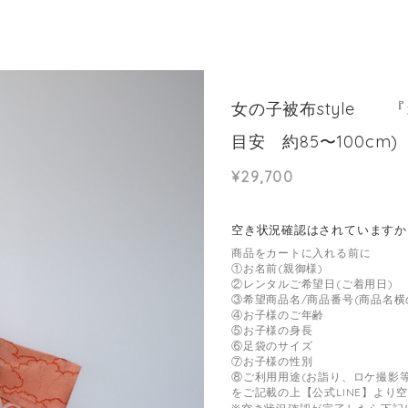
女の子被布style 『
目安 約85〜100cm)
¥29,700
空き状況確認はされています
商品をカートに入れる前に
①お名前(親御様)
②レンタルご希望日(ご着用日)
③希望商品名/商品番号(商品名横
④お子様のご年齢
⑤お子様の身長
⑥足袋のサイズ
⑦お子様の性別
⑧ご利用用途(お詣り、ロケ撮影等
をご記載の上【公式LINE】より