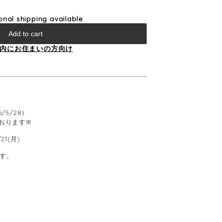
ional shipping available
Add to cart
内にお住まいの方向け
/5/28）
おります※
/21(月)
す。