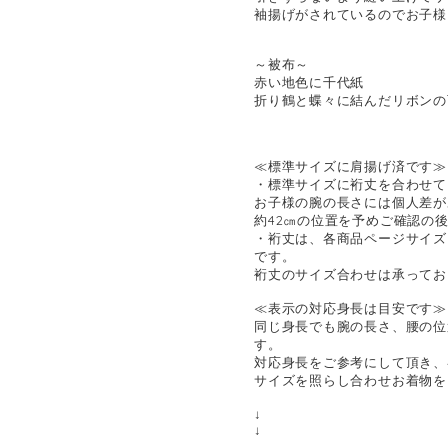
袖揚げがされているのでお子様
～被布～
赤い地色に千代紙
折り鶴と蝶々に結んだリボンの
≪標準サイズに肩揚げ済です≫
・標準サイズに裄丈を合わせて
お子様の腕の長さには個人差が
約42㎝の位置を予めご確認の
・裄丈は、各商品ページサイズ
です。
裄丈のサイズ合わせは承ってお
≪表示の対応身長は目安です≫
同じ身長でも腕の長さ、腰の位
す。
対応身長をご参考にして頂き、
サイズを照らし合わせお着物を
↓
↓