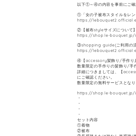
以下①～④の内容を事前にご確
①「女の子被布スタイルをレン
https://lebouquet2.official
②【被布styleサイズについて
https://shop.le-bouquet.jp
③shopping guide(ご利
https://lebouquet2.official
④【accessory髪飾り/手
数量限定の手作りの髪飾り/手
詳細につきましては、【acce
にご確認ください。
数量限定の無料サービスとなり
https://shop.le-bouquet.jp
・
・
・
・
セット内容
①着物
②被布