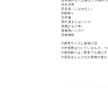
③長襦袢または袖なし半襦袢(
④兵児帯
⑤足袋（こはぜなし）
➅髪飾り
⑦草履
⑧巾着またはバッグ
⑨腰ひも(3本)
⑩着物ハンガー
⑪着物枕
※標準サイズに肩揚げ済
※伊達襟はついているもの、つ
※被布飾りはご変更でお届けす
※現在ほとんどのお着物が袖な