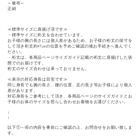
～被布～
正絹
≪標準サイズに肩揚げ済です≫
・標準サイズに裄丈を合わせています。
お子様の腕の長さには個人差があるため、お子様の裄丈の採寸を
して頂き裄丈約41㎝の位置を予めご確認の後お手続きへ進んでく
ださい。
・裄丈は、各商品ページサイズガイド記載の裄丈に肩揚げした状
態でのお届けです。
裄丈のサイズ合わせは承っておりません。
≪表示の対応身長は目安です≫
同じ身長でも腕の長さ、腰の位置、足の長さ等お子様により個人
差があります。
対応身長をご参考にして頂き、各商品ページのサイズガイドとお
子様のお体のサイズを照らし合わせお着物をお選びください。
↓
↓
以下①～④の内容を事前にご確認の上、お問合せをお願い致しま
す。