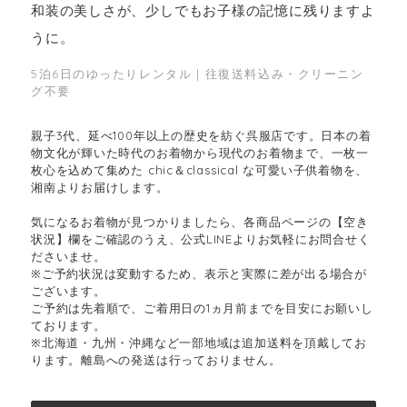
和装の美しさが、少しでもお子様の記憶に残りますよ
うに。
5泊6日のゆったりレンタル｜往復送料込み・クリーニン
グ不要
親子3代、延べ100年以上の歴史を紡ぐ呉服店です。日本の着
物文化が輝いた時代のお着物から現代のお着物まで、一枚一
枚心を込めて集めた chic＆classical な可愛い子供着物を、
湘南よりお届けします。
気になるお着物が見つかりましたら、各商品ページの【空き
状況】欄をご確認のうえ、公式LINEよりお気軽にお問合せく
ださいませ。
※ご予約状況は変動するため、表示と実際に差が出る場合が
ございます。
ご予約は先着順で、ご着用日の1ヵ月前までを目安にお願いし
ております。
※北海道・九州・沖縄など一部地域は追加送料を頂戴してお
ります。離島への発送は行っておりません。