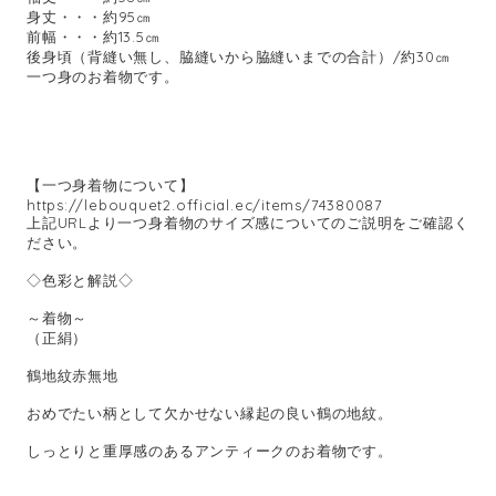
身丈・・・約95㎝
前幅・・・約13.5㎝
後身頃（背縫い無し、脇縫いから脇縫いまでの合計）/約30㎝
一つ身のお着物です。
【一つ身着物について】
https://lebouquet2.official.ec/items/74380087
上記URLより一つ身着物のサイズ感についてのご説明をご確認く
ださい。
◇色彩と解説◇
～着物～
（正絹）
鶴地紋赤無地
おめでたい柄として欠かせない縁起の良い鶴の地紋。
しっとりと重厚感のあるアンティークのお着物です。