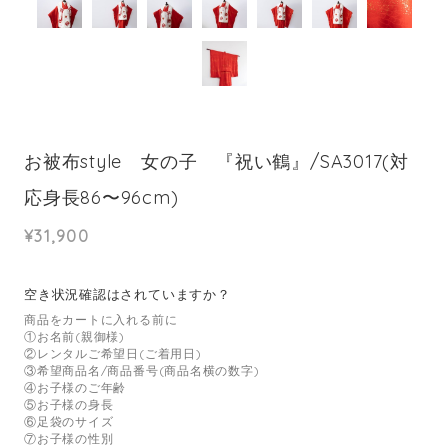
お被布style 女の子 『祝い鶴』/SA3017(対
応身長86〜96cm)
¥31,900
空き状況確認はされていますか？
商品をカートに入れる前に
①お名前(親御様)
②レンタルご希望日(ご着用日)
③希望商品名/商品番号(商品名横の数字)
④お子様のご年齢
⑤お子様の身長
⑥足袋のサイズ
⑦お子様の性別