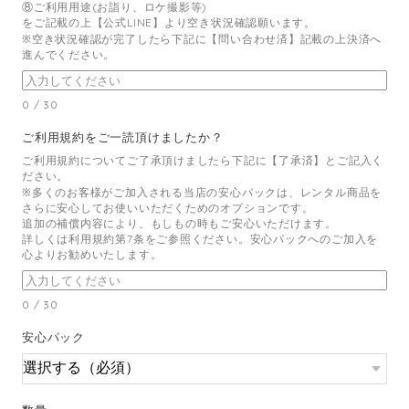
⑧ご利用用途(お詣り、ロケ撮影等)
をご記載の上【公式LINE】より空き状況確認願います。
※空き状況確認が完了したら下記に【問い合わせ済】記載の上決済へ
進んでください。
0
/
30
ご利用規約をご一読頂けましたか？
ご利用規約についてご了承頂けましたら下記に【了承済】とご記入く
ださい。
※多くのお客様がご加入される当店の安心パックは、レンタル商品を
さらに安心してお使いいただくためのオプションです。
追加の補償内容により、もしもの時もご安心いただけます。
詳しくは利用規約第7条をご参照ください。安心パックへのご加入を
心よりお勧めいたします。
0
/
30
安心パック