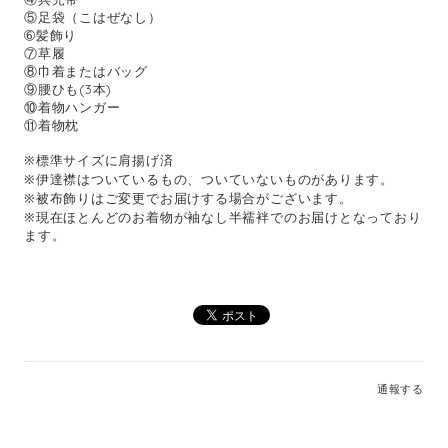
⑤足袋（こはぜなし）
➅髪飾り
⑦草履
⑧巾着またはバッグ
⑨腰ひも(3本)
⑩着物ハンガー
⑪着物枕
※標準サイズに肩揚げ済
※伊達襟はついているもの、ついていないものがあります。
※被布飾りはご変更でお届けする場合がございます。
※現在ほとんどのお着物が袖なし半襦袢でのお届けとなっており
ます。
通報する