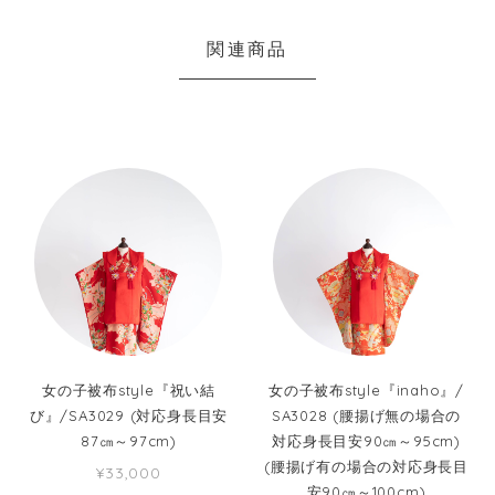
関連商品
女の子被布style『祝い結
女の子被布style『inaho』/
び』/SA3029 (対応身長目安
SA3028 (腰揚げ無の場合の
87㎝～97cm)
対応身長目安90㎝～95cm)
(腰揚げ有の場合の対応身長目
¥33,000
安90㎝～100cm)