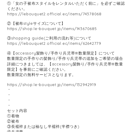
①「女の子被布スタイルをレンタルいただく前に」を必ずご確認
ください。
https://lebouquet2.official.ec/items/74378068
②【被布styleサイズについて】
https://shop.le-bouquet.jp/items/143670685
③shopping guide(ご利用の流れ等)について
https://lebouquet2.official.ec/items/62642779
④【accessory髪飾り/手作り兵児帯※数量限定】について
数量限定の手作りの髪飾り/手作り兵児帯の追加をご希望の場合
詳細につきましては、【accessory髪飾り/手作り兵児帯※数量
限定】を事前にご確認ください。
数量限定の無料サービスとなります。
https://shop.le-bouquet.jp/items/132942919
・
・
・
・
セット内容
①着物
②被布
③長襦袢または袖なし半襦袢(半襟つき)
④兵児帯