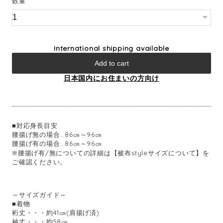
数量
International shipping available
Add to cart
日本国内にお住まいの方向け
■対応身長目安
腰揚げ無の場合…86㎝～96㎝
腰揚げ有の場合…86㎝～96㎝
※腰揚げ有/無についての詳細は【被布styleサイズについて】を
ご確認ください。
～サイズガイド～
■着物
裄丈・・・約41㎝(肩揚げ済)
袖丈・・・約58㎝