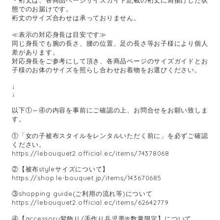
・裄丈は、各商品ページサイズガイド記載の裄丈に肩揚げした状
態でのお届けです。
裄丈のサイズ合わせは承っておりません。
≪表示の対応身長は目安です≫
同じ身長でも腕の長さ、腰の位置、足の長さ等お子様により個人
差があります。
対応身長をご参考にして頂き、各商品ページのサイズガイドとお
子様のお体のサイズを照らし合わせお着物をお選びください。
↓
↓
以下①～④の内容を事前にご確認の上、お問合せをお願い致しま
す。
①「女の子被布スタイルをレンタルいただく前に」を必ずご確認
ください。
https://lebouquet2.official.ec/items/74378068
②【被布styleサイズについて】
https://shop.le-bouquet.jp/items/143670685
③shopping guide(ご利用の流れ等)について
https://lebouquet2.official.ec/items/62642779
④【accessory髪飾り/手作り兵児帯※数量限定】について