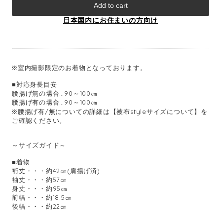
Add to cart
日本国内にお住まいの方向け
※室内撮影限定のお着物となっております。
■対応身長目安
腰揚げ無の場合…90～100㎝
腰揚げ有の場合…90～100㎝
※腰揚げ有/無についての詳細は【被布styleサイズについて】を
ご確認ください。
～サイズガイド～
■着物
裄丈・・・約42㎝(肩揚げ済)
袖丈・・・約57㎝
身丈・・・約95㎝
前幅・・・約18.5㎝
後幅・・・約22㎝