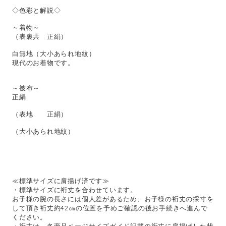
◇色彩と解説◇
～着物～
（表裏共 正絹）
白無地（大小あられ地紋）
現代のお着物です。
～被布～
正絹
（表地 正絹）
（大小あられ地紋）
≪標準サイズに肩揚げ済です≫
・標準サイズに裄丈を合わせています。
お子様の腕の長さには個人差があるため、お子様の裄丈の採寸を
して頂き裄丈約42㎝の位置を予めご確認の後お手続きへ進んで
ください。