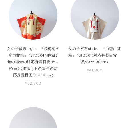
女の子被布style 『桜梅菊の
女の子被布style 『白雪に紅
扇面文様』/SP3004(腰揚げ
梅』/SP3001(対応身長目安
無の場合の対応身長目安85～
約90〜100cm)
99㎝) (腰揚げ有の場合の対
¥41,800
応身長目安85～100㎝)
¥52,800