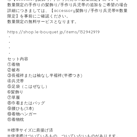
数量限定の手作りの髪飾り/手作り兵児帯の追加をご希望の場合
詳細につきましては、【accessory髪飾り/手作り兵児帯※数量
限定】を事前にご確認ください。
数量限定の無料サービスとなります。
https://shop.le-bouquet.jp/items/132942919
・
・
・
・
セット内容
①着物
②被布
③長襦袢または袖なし半襦袢(半襟つき)
④兵児帯
⑤足袋（こはぜなし）
➅髪飾り
⑦草履
⑧巾着またはバッグ
⑨腰ひも(3本)
⑩着物ハンガー
⑪着物枕
※標準サイズに肩揚げ済
※伊達襟はついているもの、ついていないものがあります。