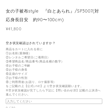
女の子被布style 『白とあられ』/SP3007(対
応身長目安 約90〜100cm)
¥41,800
空き状況確認はされていますか？
商品をカートに入れる前に
①お名前(親御様)
②レンタルご希望日(ご着用日)
③希望商品名/商品番号(商品名横の数字)
④お子様のご年齢
⑤お子様の身長
⑥足袋のサイズ
⑦お子様の性別
⑧ご利用用途(お詣り、ロケ撮影等)
をご記載の上【公式LINE】より空き状況確認願います。
※空き状況確認が完了したら下記に【問い合わせ済】記載の上決済へ
進んでください。
0
/
30