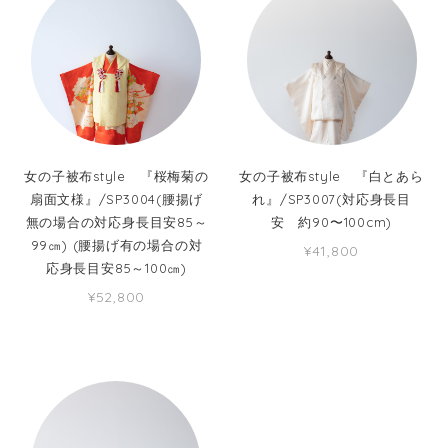
女の子被布style 『桜梅菊の
女の子被布style 『白とあら
扇面文様』/SP3004(腰揚げ
れ』/SP3007(対応身長目
無の場合の対応身長目安85～
安 約90〜100cm)
99㎝) (腰揚げ有の場合の対
¥41,800
応身長目安85～100㎝)
¥52,800