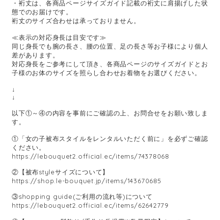
・裄丈は、各商品ページサイズガイド記載の裄丈に肩揚げした状
態でのお届けです。
裄丈のサイズ合わせは承っておりません。
≪表示の対応身長は目安です≫
同じ身長でも腕の長さ、腰の位置、足の長さ等お子様により個人
差があります。
対応身長をご参考にして頂き、各商品ページのサイズガイドとお
子様のお体のサイズを照らし合わせお着物をお選びください。
↓
↓
以下①～④の内容を事前にご確認の上、お問合せをお願い致しま
す。
①「女の子被布スタイルをレンタルいただく前に」を必ずご確認
ください。
https://lebouquet2.official.ec/items/74378068
②【被布styleサイズについて】
https://shop.le-bouquet.jp/items/143670685
③shopping guide(ご利用の流れ等)について
https://lebouquet2.official.ec/items/62642779