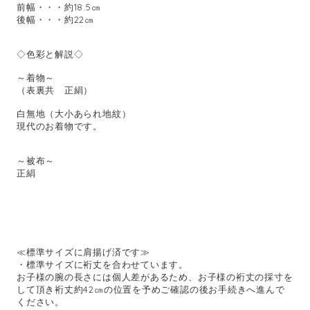
前幅・・・約18.5㎝
後幅・・・約22㎝
◇色彩と解説◇
～着物～
（表裏共 正絹）
白無地（大小あられ地紋）
現代のお着物です。
～被布～
正絹
≪標準サイズに肩揚げ済です≫
・標準サイズに裄丈を合わせています。
お子様の腕の長さには個人差があるため、お子様の裄丈の採寸を
して頂き裄丈約42㎝の位置を予めご確認の後お手続きへ進んで
ください。