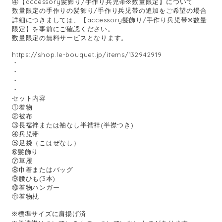
④【accessory髪飾り/手作り兵児帯※数量限定】について
数量限定の手作りの髪飾り/手作り兵児帯の追加をご希望の場合
詳細につきましては、【accessory髪飾り/手作り兵児帯※数量
限定】を事前にご確認ください。
数量限定の無料サービスとなります。
https://shop.le-bouquet.jp/items/132942919
・
・
・
・
セット内容
①着物
②被布
③長襦袢または袖なし半襦袢(半襟つき)
④兵児帯
⑤足袋（こはぜなし）
➅髪飾り
⑦草履
⑧巾着またはバッグ
⑨腰ひも(3本)
⑩着物ハンガー
⑪着物枕
※標準サイズに肩揚げ済