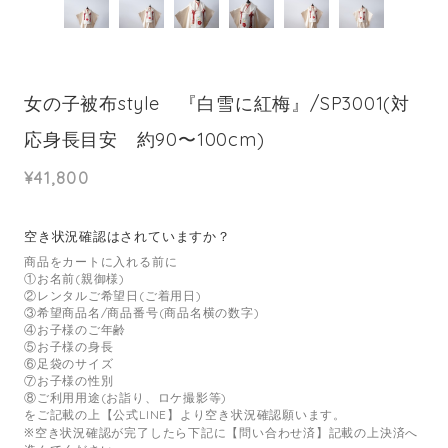
女の子被布style 『白雪に紅梅』/SP3001(対
応身長目安 約90〜100cm)
¥41,800
空き状況確認はされていますか？
商品をカートに入れる前に
①お名前(親御様)
②レンタルご希望日(ご着用日)
③希望商品名/商品番号(商品名横の数字)
④お子様のご年齢
⑤お子様の身長
⑥足袋のサイズ
⑦お子様の性別
⑧ご利用用途(お詣り、ロケ撮影等)
をご記載の上【公式LINE】より空き状況確認願います。
※空き状況確認が完了したら下記に【問い合わせ済】記載の上決済へ