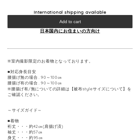
International shipping available
Add to cart
日本国内にお住まいの方向け
※室内撮影限定のお着物となっております。
■対応身長目安
腰揚げ無の場合…90～100㎝
腰揚げ有の場合…90～100㎝
※腰揚げ有/無についての詳細は【被布styleサイズについて】を
ご確認ください。
～サイズガイド～
■着物
裄丈・・・約42㎝(肩揚げ済)
袖丈・・・約57㎝
身丈・・・約95㎝